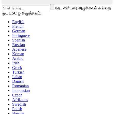
தேட என்டரை அழுத்தவும் அல்லது
மூட ESC ஐ அழுத்தவும்.
English
French
German
Portuguese
Spanish
Russian
Japanese
Korean
Arabic
Irish
Greek
Turkish
Italian
Danish
Romanian
Indonesian
Czech
Afrikaans
Swedish
Polish
Basque