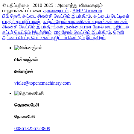
© பதிப்புரிமை - 2010-2025 : அனைத்து உரிமைகளும்
பாதுகாக்கப்பட்டவை.
தளவரைபடம்
-
AMP மொபைல்
பிபி நெளி அட்டை சிஎன்சி வெட்டும் இயந்திரம்
,
அட்டைப் பெட்டிகள்
மாதிரி தயாரிப்பாளர்
,
ஃபர்ஸ் தோல் காலணிகள் வடிவங்கள் பைகள்
சிஎன்சி வெட்டும் இயந்திரங்கள்
,
உண்மையான தோல் டை டிஜிட்டல்
கட்டர் வெட்டும் இயந்திரம்
,
cnc தோல் வெட்டும் இயந்திரம்
,
நெளி
அட்டைப்பெட்டி பெட்டிகள் டிஜிட்டல் வெட்டும் இயந்திரம்
,
மின்னஞ்சல்
மின்னஞ்சல்
violet@topcncmachinery.com
தொலைபேசி
தொலைபேசி
008613256723809