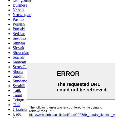
Mongolian
Burmese
Nepali
Norwegian
Pashto
Persian
Punjabi
Serbian
Sesotho
Sinhala
Slovak
Slovenian
Somali
Samoan
Scots Gaelic
Shona
Sindhi
Sundanese
Swahili
Tajik
Tamil
Telugu
Thai
Ukrainian
Urdu