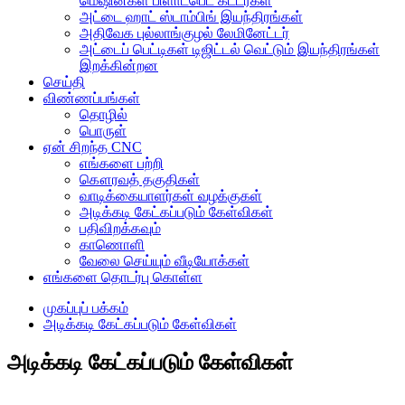
மெஷின்கள் பிளாட்பெட் கட்டர்கள்
அட்டை ஹாட் ஸ்டாம்பிங் இயந்திரங்கள்
அதிவேக புல்லாங்குழல் லேமினேட்டர்
அட்டைப் பெட்டிகள் டிஜிட்டல் வெட்டும் இயந்திரங்கள்
இறக்கின்றன
செய்தி
விண்ணப்பங்கள்
தொழில்
பொருள்
ஏன் சிறந்த CNC
எங்களை பற்றி
கௌரவத் தகுதிகள்
வாடிக்கையாளர்கள் வழக்குகள்
அடிக்கடி கேட்கப்படும் கேள்விகள்
பதிவிறக்கவும்
காணொளி
வேலை செய்யும் வீடியோக்கள்
எங்களை தொடர்பு கொள்ள
முகப்புப் பக்கம்
அடிக்கடி கேட்கப்படும் கேள்விகள்
அடிக்கடி கேட்கப்படும் கேள்விகள்